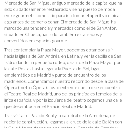
Mercado de San Miguel, antiguo mercado de la capital que ha
sido cuidadosamente restaurado y se ha puesto de moda
entre gourmets como sitio para ir a tomar el aperitivo o picar
algo antes de comer o cenar. El mercado de San Miguel ha
marcado una tendencia y mercados como el de San Antón,
situado en Chueca, han sido también restaurados y
convertidos en espacios gourmet.
Tras contemplar la Plaza Mayor, podemos optar por salir
hacia la iglesia de San Andrés, en Latina, y ver la capilla de San
Isidro dando un pequeño rodeo, o salir de la Plaza Mayor por
la calle Postas hasta llegar a la Puerta del Sol, lugar
emblemático de Madrid y punto de encuentro de los
madrileños. Comenzamos nuestro recorrido desde la plaza de
Ópera (metro Ópera). Justo enfrente nuestro se encuentra
el Teatro Real de Madrid, uno de los principales templos de la
lírica española, y por la izquierda del teatro cogemos una calle
que desemboca en el Palacio Real de Madrid.
Tras visitar el Palacio Real y la catedral de la Almudena, de
reciente construcción, llegamos al cruce de la calle Bailén con
la Calle Mayor, donde se encuentra el Consejo de Estado y