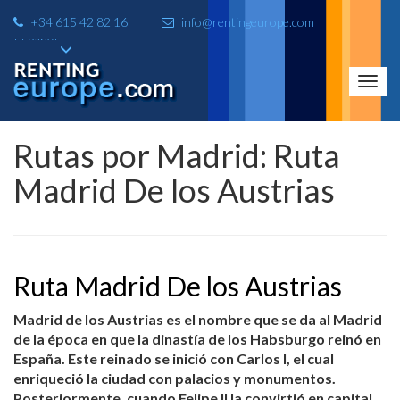
+34 615 42 82 16
info@rentingeurope.com
Toggl
navig
Rutas por Madrid: Ruta
Madrid De los Austrias
Ruta Madrid De los Austrias
Madrid de los Austrias es el nombre que se da al Madrid
de la época en que la dinastía de los Habsburgo reinó en
España. Este reinado se inició con Carlos I, el cual
enriqueció la ciudad con palacios y monumentos.
Posteriormente, cuando Felipe II la convirtió en capital